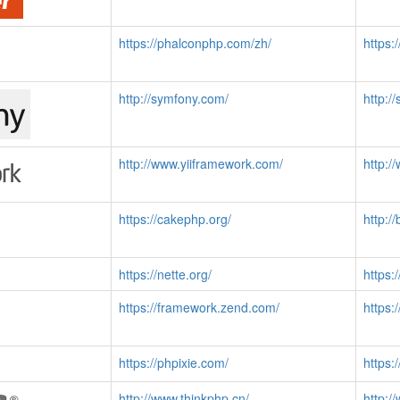
https://phalconphp.com/zh/
https:
http://symfony.com/
http:/
http://www.yiiframework.com/
http:/
https://cakephp.org/
http:/
https://nette.org/
https:
https://framework.zend.com/
https:
https://phpixie.com/
https:
http://www.thinkphp.cn/
http:/