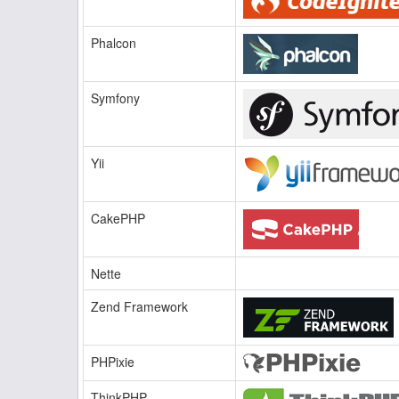
Phalcon
Symfony
Yii
CakePHP
Nette
Zend Framework
PHPixie
ThinkPHP