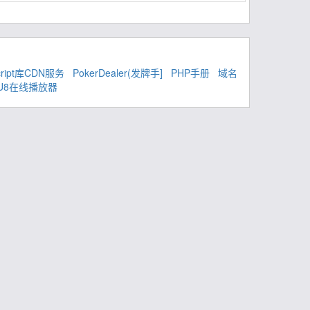
cript库CDN服务
PokerDealer(发牌手]
PHP手册
域名
U8在线播放器