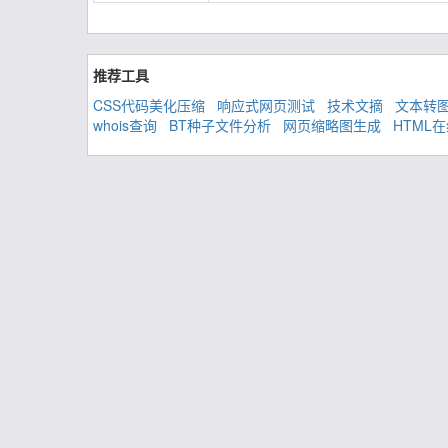
推荐工具
CSS代码美化压缩
响应式网页测试
技术文摘
文本转
whois查询
BT种子文件分析
网页缩略图生成
HTML