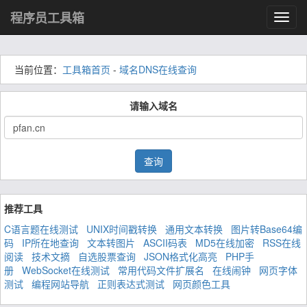
程序员工具箱
Toggl
navig
当前位置：
工具箱首页
-
域名DNS在线查询
请输入域名
查询
推荐工具
C语言题在线测试
UNIX时间戳转换
通用文本转换
图片转Base64编
码
IP所在地查询
文本转图片
ASCII码表
MD5在线加密
RSS在线
阅读
技术文摘
自选股票查询
JSON格式化高亮
PHP手
册
WebSocket在线测试
常用代码文件扩展名
在线闹钟
网页字体
测试
编程网站导航
正则表达式测试
网页颜色工具