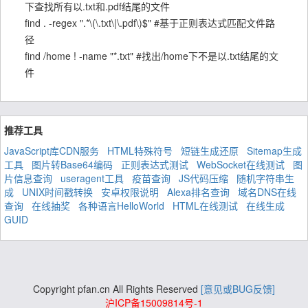
下查找所有以.txt和.pdf结尾的文件
find . -regex ".*\(\.txt\|\.pdf\)$" #基于正则表达式匹配文件路
径
find /home ! -name "*.txt" #找出/home下不是以.txt结尾的文
件
推荐工具
JavaScript库CDN服务
HTML特殊符号
短链生成还原
Sitemap生成
工具
图片转Base64编码
正则表达式测试
WebSocket在线测试
图
片信息查询
useragent工具
疫苗查询
JS代码压缩
随机字符串生
成
UNIX时间戳转换
安卓权限说明
Alexa排名查询
域名DNS在线
查询
在线抽奖
各种语言HelloWorld
HTML在线测试
在线生成
GUID
Copyright pfan.cn All Rights Reserved
[意见或BUG反馈]
沪ICP备15009814号-1