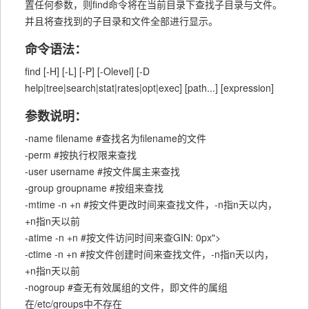
置任何参数，则find命令将在当前目录下查找子目录与文件。
并且将查找到的子目录和文件全部进行显示。
命令语法：
find [-H] [-L] [-P] [-Olevel] [-D
help|tree|search|stat|rates|opt|exec] [path...] [expression]
参数说明：
-name filename #查找名为filename的文件
-perm #按执行权限来查找
-user username #按文件属主来查找
-group groupname #按组来查找
-mtime -n +n #按文件更改时间来查找文件，-n指n天以内，
+n指n天以前
-atime -n +n #按文件访问时间来查GIN: 0px">
-ctime -n +n #按文件创建时间来查找文件，-n指n天以内，
+n指n天以前
-nogroup #查无有效属组的文件，即文件的属组
在/etc/groups中不存在