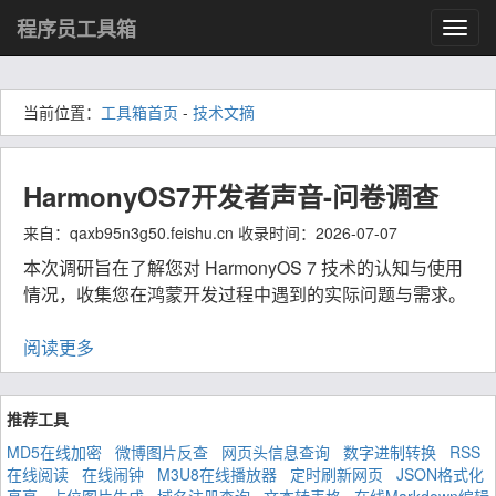
程序员工具箱
Toggl
navig
当前位置：
工具箱首页
-
技术文摘
HarmonyOS7开发者声音-问卷调查
来自：qaxb95n3g50.feishu.cn 收录时间：2026-07-07
本次调研旨在了解您对 HarmonyOS 7 技术的认知与使用
情况，收集您在鸿蒙开发过程中遇到的实际问题与需求。
阅读更多
推荐工具
MD5在线加密
微博图片反查
网页头信息查询
数字进制转换
RSS
在线阅读
在线闹钟
M3U8在线播放器
定时刷新网页
JSON格式化